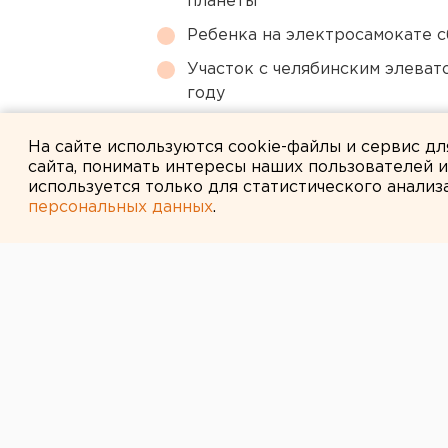
планеты
Ребенка на электросамокате с
Участок с челябинским элеват
году
Власти Екатеринбурга рассказ
На сайте используются cookie-файлы и сервис д
сайта, понимать интересы наших пользователей 
используется только для статистического анализ
персональных данных
.
← НОВОСТИ
6 АПРЕЛЯ 2015 В 16:22
Туристка из Пе
в Коми
Туристка из Перми получила трав