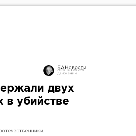
ЕАНовости
держали двух
 в убийстве
оотечественники.