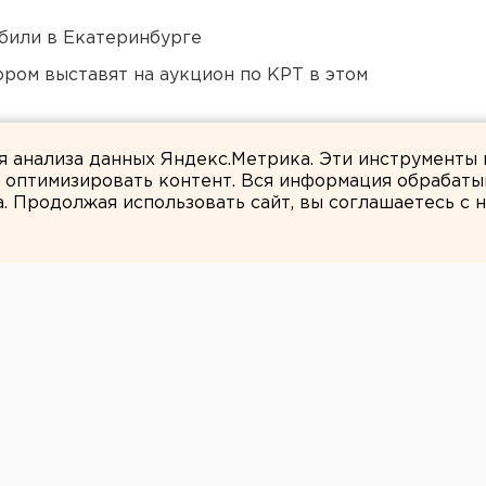
били в Екатеринбурге
ором выставят на аукцион по КРТ в этом
али о борьбе с желтой водой
ля анализа данных Яндекс.Метрика. Эти инструменты
и оптимизировать контент. Вся информация обрабаты
а. Продолжая использовать сайт, вы соглашаетесь с
ЕАНовости
рми упала с горы
мы при падении с горы на Приполярном