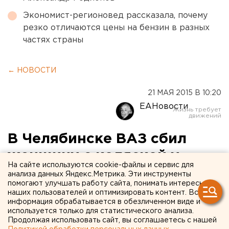
Экономист-регионовед рассказала, почему
резко отличаются цены на бензин в разных
частях страны
← НОВОСТИ
21 МАЯ 2015 В 10:20
ЕАНовости
В Челябинске ВАЗ сбил
женщину с коляской у
На сайте используются cookie-файлы и сервис для
остановки
анализа данных Яндекс.Метрика. Эти инструменты
помогают улучшать работу сайта, понимать интересы
наших пользователей и оптимизировать контент. Вся
Официальные ведомства об инциденте не
информация обрабатывается в обезличенном виде и
сообщают.
используется только для статистического анализа.
Продолжая использовать сайт, вы соглашаетесь с нашей