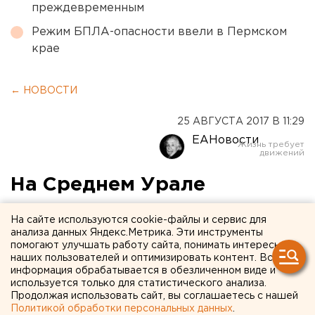
преждевременным
Режим БПЛА-опасности ввели в Пермском
крае
← НОВОСТИ
25 АВГУСТА 2017 В 11:29
ЕАНовости
На Среднем Урале
столкнулись три
На сайте используются cookie-файлы и сервис для
автомобиля: есть погибшие
анализа данных Яндекс.Метрика. Эти инструменты
помогают улучшать работу сайта, понимать интересы
наших пользователей и оптимизировать контент. Вся
информация обрабатывается в обезличенном виде и
используется только для статистического анализа.
Продолжая использовать сайт, вы соглашаетесь с нашей
Политикой обработки персональных данных
.