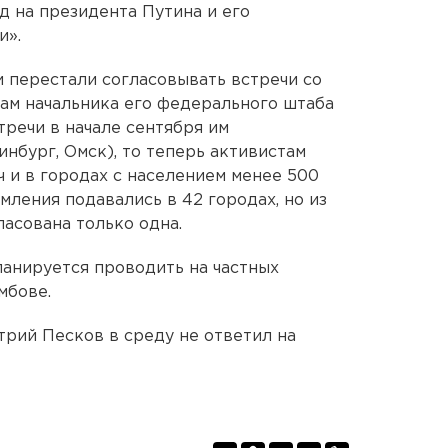
д на президента Путина и его
и».
 перестали согласовывать встречи со
вам начальника его федерального штаба
тречи в начале сентября им
нбург, Омск), то теперь активистам
ч и в городах с населением менее 500
омления подавались в 42 городах, но из
ласована только одна.
ланируется проводить на частных
мбове.
рий Песков в среду не ответил на