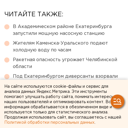
ЧИТАЙТЕ ТАКЖЕ:
В Академическом районе Екатеринбурга
запустили мощную насосную станцию
Жителям Каменска-Уральского подают
холодную воду по часам
Ракетная опасность угрожает Челябинской
области
Под Екатеринбургом диверсанты взорвали
создателя дрона «Упырь»
На сайте используются cookie-файлы и сервис для
анализа данных Яндекс.Метрика. Эти инструменты
Свердловчан набирают в отряды для защиты
помогают улучшать работу сайта, понимать интересы
от БПЛА - условия и зарплата
наших пользователей и оптимизировать контент. Вся
информация обрабатывается в обезличенном виде и
используется только для статистического анализа.
← НОВОСТИ
Продолжая использовать сайт, вы соглашаетесь с нашей
Политикой обработки персональных данных
.