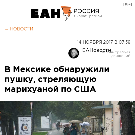
[18+]
РОССИЯ
Екатеринбург
← НОВОСТИ
Челябинск
14 НОЯБРЯ 2017 В 07:38
Курган
ЕАНовости
Оренбург
В Мексике обнаружили
пушку, стреляющую
марихуаной по США