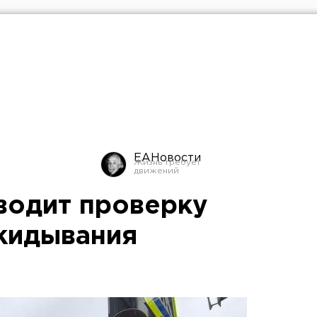
ЕАНовости
водит проверку
кидывания