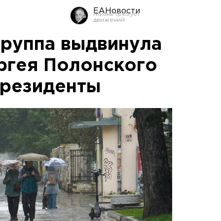
ЕАНовости
группа выдвинула
ргея Полонского
президенты