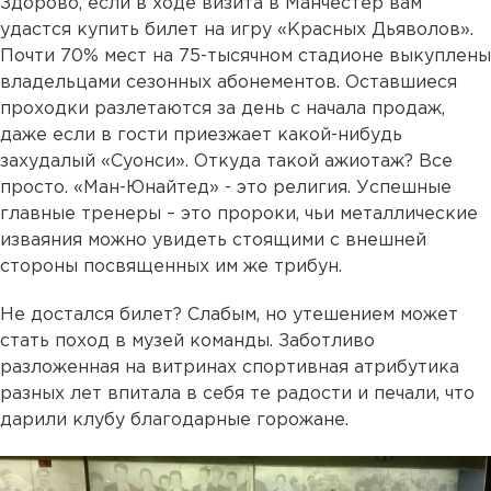
Здорово, если в ходе визита в Манчестер вам
удастся купить билет на игру «Красных Дьяволов».
Почти 70% мест на 75-тысячном стадионе выкуплены
владельцами сезонных абонементов. Оставшиеся
проходки разлетаются за день с начала продаж,
даже если в гости приезжает какой-нибудь
захудалый «Суонси». Откуда такой ажиотаж? Все
просто. «Ман-Юнайтед» - это религия. Успешные
главные тренеры – это пророки, чьи металлические
изваяния можно увидеть стоящими с внешней
стороны посвященных им же трибун.
Не достался билет? Слабым, но утешением может
стать поход в музей команды. Заботливо
разложенная на витринах спортивная атрибутика
разных лет впитала в себя те радости и печали, что
дарили клубу благодарные горожане.