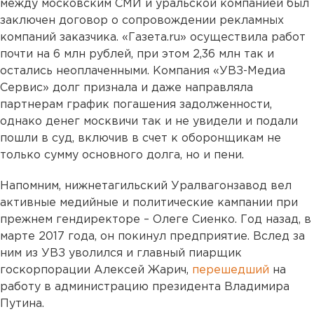
между московским СМИ и уральской компанией был
заключен договор о сопровождении рекламных
компаний заказчика. «Газета.ru» осуществила работ
почти на 6 млн рублей, при этом 2,36 млн так и
остались неоплаченными. Компания «УВЗ-Медиа
Сервис» долг признала и даже направляла
партнерам график погашения задолженности,
однако денег москвичи так и не увидели и подали
пошли в суд, включив в счет к оборонщикам не
только сумму основного долга, но и пени.
Напомним, нижнетагильский Уралвагонзавод вел
активные медийные и политические кампании при
прежнем гендиректоре – Олеге Сиенко. Год назад, в
марте 2017 года, он покинул предприятие. Вслед за
ним из УВЗ уволился и главный пиарщик
госкорпорации Алексей Жарич,
перешедший
на
работу в администрацию президента Владимира
Путина.