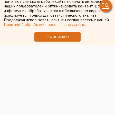
помогают улучшать работу сайта, понимать интересы
наших пользователей и оптимизировать контент. Вся
информация обрабатывается в обезличенном виде и
используется только для статистического анализа.
Продолжая использовать сайт, вы соглашаетесь с нашей
Политикой обработки персональных данных
.
Принимаю
Специалисты «Водоканала» выяснили, что в
Екатеринбурге самая чистая вода без примесей
поступает к жителям Кировского района, пишет
«Наша Газета».