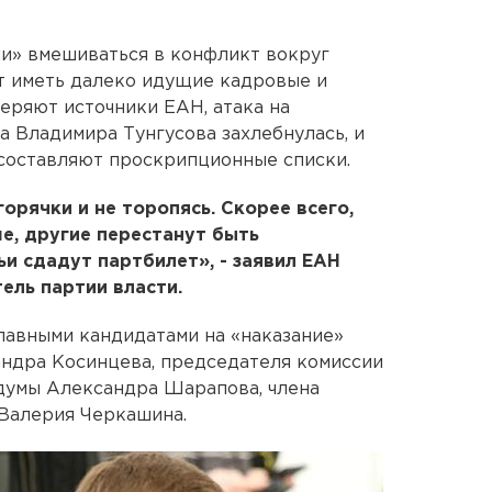
и» вмешиваться в конфликт вокруг
т иметь далеко идущие кадровые и
веряют источники ЕАН, атака на
а Владимира Тунгусова захлебнулась, и
оставляют проскрипционные списки.
орячки и не торопясь. Скорее всего,
е, другие перестанут быть
ьи сдадут партбилет», - заявил ЕАН
ель партии власти.
лавными кандидатами на «наказание»
андра Косинцева, председателя комиссии
думы Александра Шарапова, члена
Валерия Черкашина.