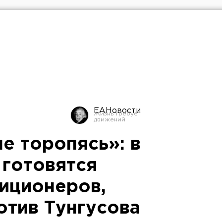
ЕАНовости
не торопясь»: в
 готовятся
зиционеров,
отив Тунгусова