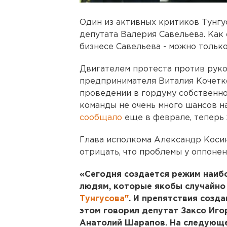
Один из активных критиков Тунгус
депутата Валерия Савельева. Как 
бизнесе Савельева - можно только
Двигателем протеста против руко
предпринимателя Виталия Кочетко
проведении в гордуму собственног
команды не очень много шансов на
сообщало
еще в феврале, теперь 
Глава исполкома Александр Косин
отрицать, что проблемы у оппонен
«Сегодня создается режим наиб
людям, которые якобы случайно
Тунгусова"
. И препятствия созда
этом говорил депутат Заксо Иго
Анатолий Шарапов. На следующей