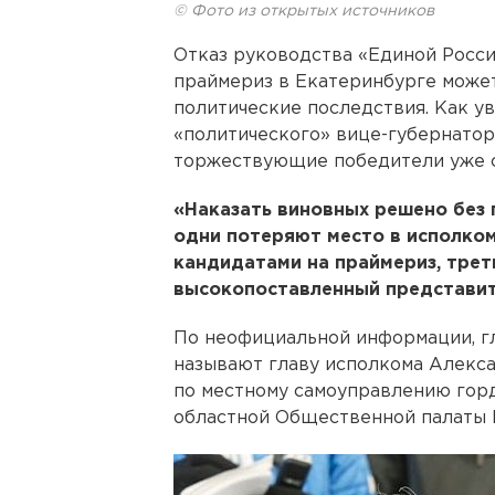
© Фото из открытых источников
Отказ руководства «Единой Росси
праймериз в Екатеринбурге може
политические последствия. Как у
«политического» вице-губернатор
торжествующие победители уже с
«Наказать виновных решено без г
одни потеряют место в исполком
кандидатами на праймериз, трет
высокопоставленный представит
По неофициальной информации, г
называют главу исполкома Алекс
по местному самоуправлению гор
областной Общественной палаты 