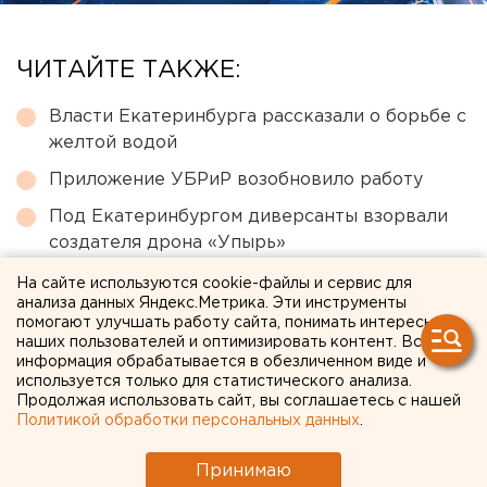
ЧИТАЙТЕ ТАКЖЕ:
Власти Екатеринбурга рассказали о борьбе с
желтой водой
Приложение УБРиР возобновило работу
Под Екатеринбургом диверсанты взорвали
создателя дрона «Упырь»
Чем опасны ракеты «Фламинго», которыми
На сайте используются cookie-файлы и сервис для
анализа данных Яндекс.Метрика. Эти инструменты
Украина атаковала тыловые регионы РФ
помогают улучшать работу сайта, понимать интересы
Ракетную опасность объявили в
наших пользователей и оптимизировать контент. Вся
информация обрабатывается в обезличенном виде и
Свердловской области
используется только для статистического анализа.
Продолжая использовать сайт, вы соглашаетесь с нашей
Политикой обработки персональных данных
.
← НОВОСТИ
Принимаю
11 ИЮЛЯ 2018 В 14:00