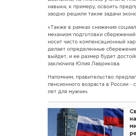
навыки, к примеру, освоить пред
заодно решили такие задачи эконо
«Также в рамках снижения социа
механизм подготовки сбережений 
носит чисто компенсационный хар
делает определенные сбережения,
выйдет, и ее размер будет достой
заключила Юлия Лаврикова.
Напомним, правительство предла
пенсионного возраста в России - с
лет для мужчин.
С
н
м
р