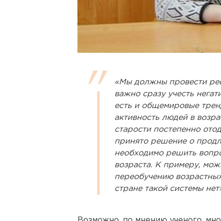
«Мы должны провести реф
важно сразу учесть нега
есть и общемировые трен
активность людей в возра
старости постепенно отод
принято решение о продл
необходимо решить вопро
возраста. К примеру, мож
переобучению возрастных 
стране такой системы нет
Возможно, по мнению ученого, мно