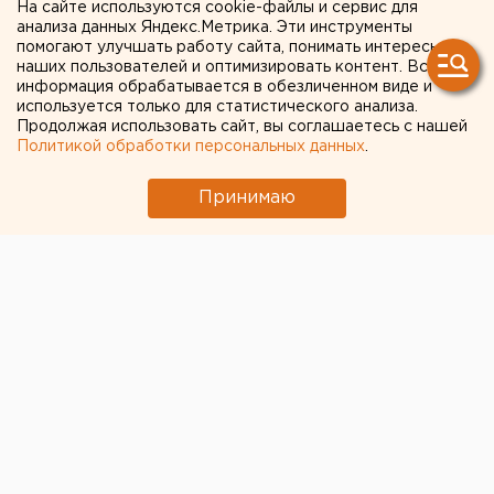
На сайте используются cookie-файлы и сервис для
сегодня будут отбирать
анализа данных Яндекс.Метрика. Эти инструменты
помогают улучшать работу сайта, понимать интересы
депутатский мандат
наших пользователей и оптимизировать контент. Вся
информация обрабатывается в обезличенном виде и
используется только для статистического анализа.
Продолжая использовать сайт, вы соглашаетесь с нашей
Политикой обработки персональных данных
.
Принимаю
У самой яркой представительницы свердловской