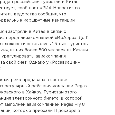
родал российским туристам в Китае
ествует, сообщает «РИА Новости» со
итель ведомства сообщил, что
оддельные маршрутные квитанции.
иян застряли в Китае в связи с
» перед авиакомпанией «ИрАэро». До 11
 сложности оставались 1,5 тыс. туристов,
», из них более 500 человек из Казани.
 урегулировать, авиакомпания
а свой счет. Однако у «Росавиации»
.
жная река продавала в составе
на регулярный рейс авиакомпании Pegas
Жуковского в Хайкоу. Туристам этого
нция электронного билета, в которой
ет выполнен авиакомпанией Pegas Fly 8
ании, которые приехали 11 декабря в