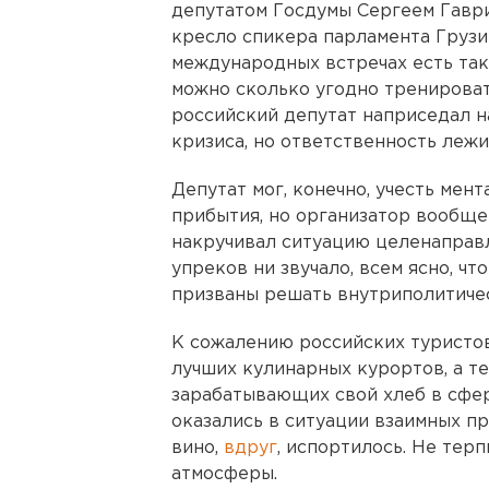
депутатом Госдумы Сергеем Гавр
кресло спикера парламента Грузи
международных встречах есть така
можно сколько угодно тренировать
российский депутат наприседал н
кризиса, но ответственность леж
Депутат мог, конечно, учесть мен
прибытия, но организатор вообще 
накручивал ситуацию целенаправл
упреков ни звучало, всем ясно, ч
призваны решать внутриполитичес
К сожалению российских туристов
лучших кулинарных курортов, а те
зарабатывающих свой хлеб в сфер
оказались в ситуации взаимных пр
вино,
вдруг
, испортилось. Не тер
атмосферы.