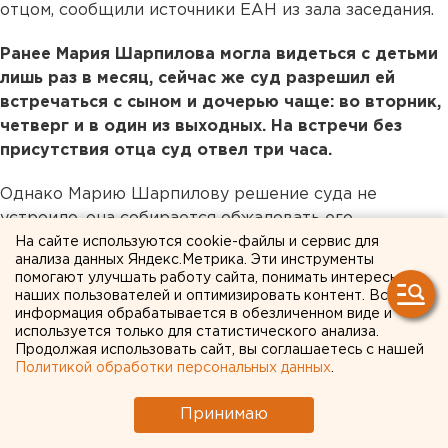
отцом, сообщили источники ЕАН из зала заседания.
Ранее Мария Шарпилова могла видеться с детьми
лишь раз в месяц, сейчас же суд разрешил ей
встречаться с сыном и дочерью чаще: во вторник,
четверг и в один из выходных. На встречи без
присутствия отца суд отвел три часа.
Однако Марию Шарпилову решение суда не
устроило, она собирается обжаловать его.
На сайте используются cookie-файлы и сервис для
анализа данных Яндекс.Метрика. Эти инструменты
Напомним
, в ноябре 2019 года кандидатуру Антона
помогают улучшать работу сайта, понимать интересы
Шарпилова на должность уполномоченного по
наших пользователей и оптимизировать контент. Вся
правам человека Челябинской области утвердили
информация обрабатывается в обезличенном виде и
используется только для статистического анализа.
депутаты Законодательного собрания региона. Его
Продолжая использовать сайт, вы соглашаетесь с нашей
выдвинул Алексей Текслер. «Несмотря на
Политикой обработки персональных данных
.
молодость, у него большой опыт общественной
работы», - прокомментировал глава региона.
Принимаю