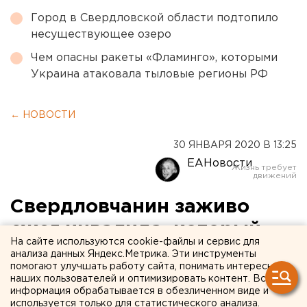
Город в Свердловской области подтопило
несуществующее озеро
Чем опасны ракеты «Фламинго», которыми
Украина атаковала тыловые регионы РФ
← НОВОСТИ
30 ЯНВАРЯ 2020 В 13:25
ЕАНовости
Свердловчанин заживо
сжег инвалида, который
На сайте используются cookie-файлы и сервис для
был обузой для его
анализа данных Яндекс.Метрика. Эти инструменты
помогают улучшать работу сайта, понимать интересы
бабушки
наших пользователей и оптимизировать контент. Вся
информация обрабатывается в обезличенном виде и
используется только для статистического анализа.