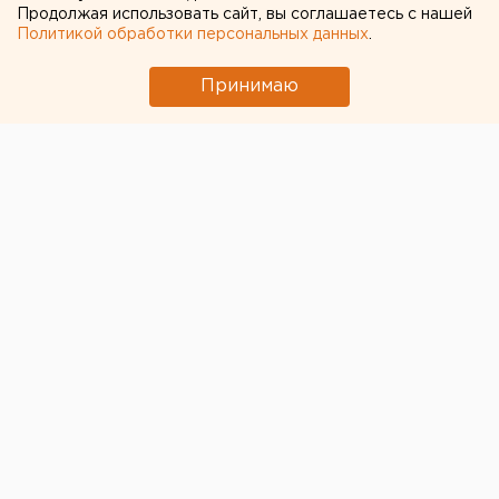
Продолжая использовать сайт, вы соглашаетесь с нашей
Политикой обработки персональных данных
.
Принимаю
© Пресс-служба СКР по Свердловской области
В Камышлове местного 24-летнего жителя будут
судить за убийство инвалида, совершенное с особой
жестокостью, сообщает пресс-служба СКР по
Свердловской области.