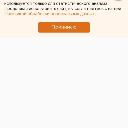
используется только для статистического анализа.
Продолжая использовать сайт, вы соглашаетесь с нашей
Политикой обработки персональных данных
.
Принимаю
Бывший ректор Челябинского государственного
университета Диана Циринг на своей странице в
Facebook
заявила
, что руководство вуза из-за
«абсурдных решений» потеряло грант на 18 млн
рублей.