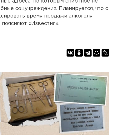
чные адреса, по которым спиртное не
обные соцучреждения. Планируется, что с
ировать время продажи алкоголя,
 поясняют «Известия».