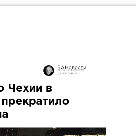
ЕАНовости
о Чехии в
 прекратило
на