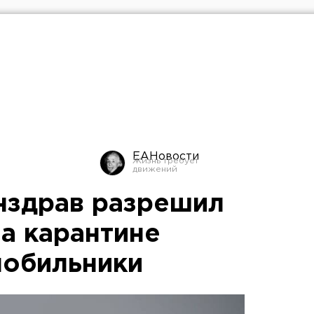
ЕАНовости
нздрав разрешил
а карантине
мобильники