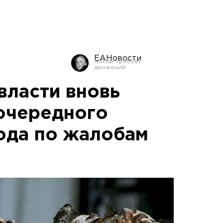
ЕАНовости
власти вновь
 очередного
ода по жалобам