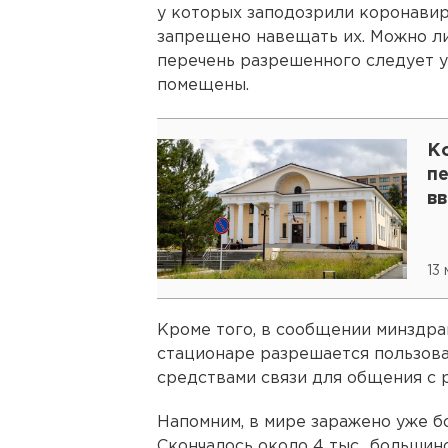
у которых заподозрили коронавир
запрещено навещать их. Можно л
перечень разрешенного следует уз
помещены.
К
пе
в
13
Кроме того, в сообщении минздрав
стационаре разрешается пользов
средствами связи для общения с 
Напомним, в мире заражено уже бол
Скончалось около 4 тыс., большин