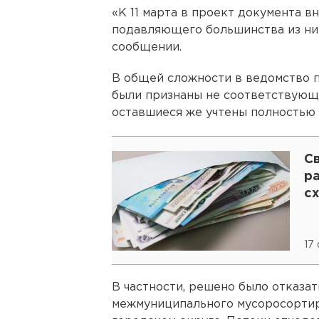
«К 11 марта в проект документа в
подавляющего большинства из них
сообщении.
В общей сложности в ведомство п
были признаны не соответствующ
оставшиеся же учтены полностью 
С
р
с
17
В частности, решено было отказат
межмуниципального мусоросорти