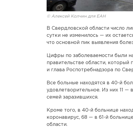
© Алексей Колчин для ЕАН
В Свердловской области число л
сутки не изменилось — их остаетс
что основной пик выявления болез
Цифры по заболеваемости были н
правительстве области, который
и глава Роспотребнадзора по Све
Все больные находятся в 40-й бол
удовлетворительное. Из них 11 — 
семей заразившихся.
Кроме того, в 40-й больнице нахо
коронавирус, 68 — в 61-й больниц
области.