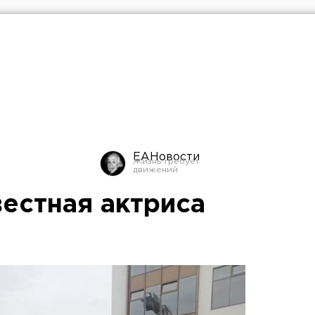
ЕАНовости
вестная актриса