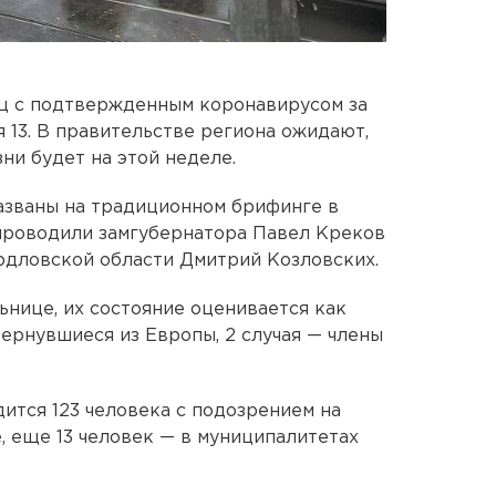
иц с подтвержденным коронавирусом за
я 13. В правительстве региона ожидают,
ни будет на этой неделе.
азваны на традиционном брифинге в
 проводили замгубернатора Павел Креков
рдловской области Дмитрий Козловских.
ьнице, их состояние оценивается как
вернувшиеся из Европы, 2 случая — члены
дится 123 человека с подозрением на
е, еще 13 человек — в муниципалитетах