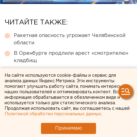
ЧИТАЙТЕ ТАКЖЕ:
Ракетная опасность угрожает Челябинской
области
В Оренбурге продлили арест «смотрителю»
кладбищ
Возвращение смертной казни в России сочли
На сайте используются cookie-файлы и сервис для
преждевременным
анализа данных Яндекс.Метрика. Эти инструменты
помогают улучшать работу сайта, понимать интересы
Федеральные компании не могут найти в
наших пользователей и оптимизировать контент. Вся
Екатеринбурге земли под апартаменты
информация обрабатывается в обезличенном виде и
используется только для статистического анализа.
Режим БПЛА-опасности ввели в Пермском
Продолжая использовать сайт, вы соглашаетесь с нашей
крае
Политикой обработки персональных данных
.
Принимаю
← НОВОСТИ