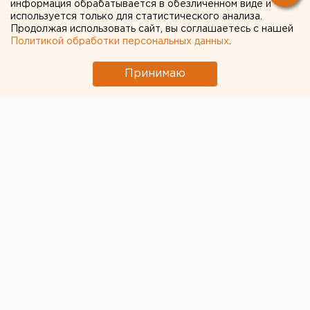
информация обрабатывается в обезличенном виде и
Ракетная опасность объявлена в
используется только для статистического анализа.
Оренбургской области и Башкирии
Продолжая использовать сайт, вы соглашаетесь с нашей
Политикой обработки персональных данных
.
Под Екатеринбургом диверсанты взорвали
создателя дрона «Упырь»
Принимаю
Приложение УБРиР возобновило работу
← НОВОСТИ
15 АПРЕЛЯ 2020 В 12:09
ЕАНовости
В Тюмени на
мусоросортировочном
заводе нашли труп