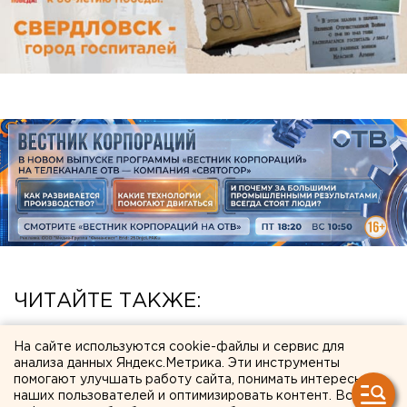
ЧИТАЙТЕ ТАКЖЕ:
Федеральные компании не могут найти в
На сайте используются cookie-файлы и сервис для
Екатеринбурге земли под апартаменты
анализа данных Яндекс.Метрика. Эти инструменты
помогают улучшать работу сайта, понимать интересы
В Екатеринбурге горит склад Wildberries
наших пользователей и оптимизировать контент. Вся