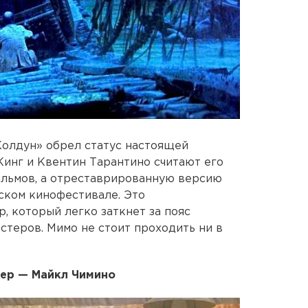
Колдун» обрел статус настоящей
 Кинг и Квентин Тарантино считают его
ильмов, а отреставрированную версию
ском кинофестивале. Это
 который легко заткнет за пояс
теров. Мимо не стоит проходить ни в
сер — Майкл Чимино