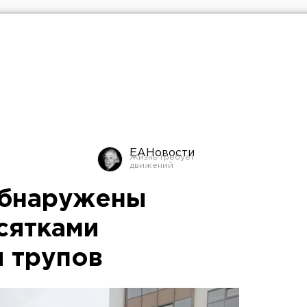
ЕАНовости
обнаружены
сятками
 трупов