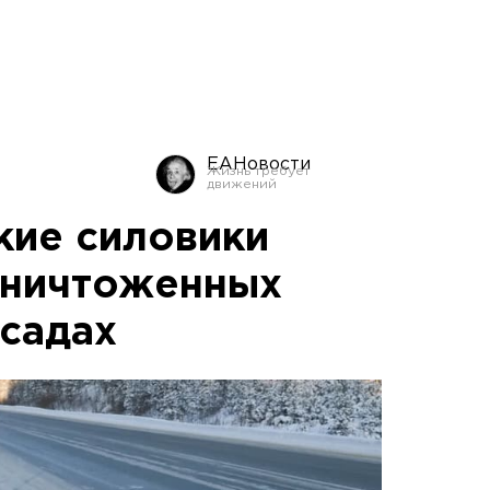
ЕАНовости
кие силовики
уничтоженных
 садах