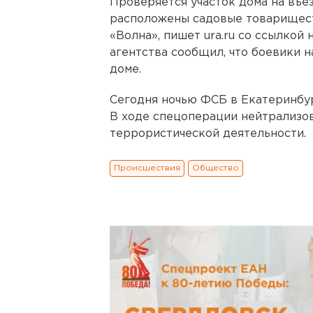
Проверяется участок дома на въез
расположены садовые товариществ
«Волна», пишет ura.ru со ссылкой
агентства сообщил, что боевики 
доме.
Сегодня ночью ФСБ в Екатеринбур
В ходе спецоперации нейтрализов
террористической деятельности.
Происшествия
Общество