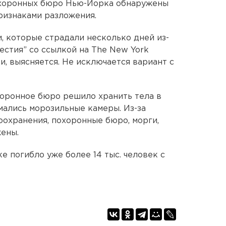
охоронных бюро Нью-Йорка обнаружены
признаками разложения.
 которые страдали несколько дней из-
вестия” со ссылкой на The New York
ди, выясняется. Не исключается вариант с
хоронное бюро решило хранить тела в
омались морозильные камеры. Из-за
оохранения, похоронные бюро, морги,
ены.
 погибло уже более 14 тыс. человек с