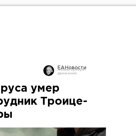
ЕАНовости
ируса умер
рудник Троице-
ры