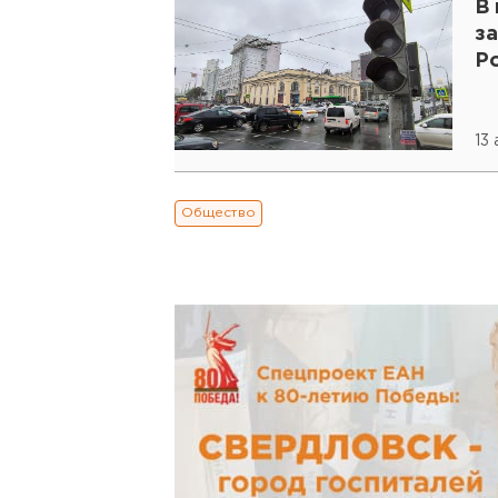
В 
з
Р
13
Общество