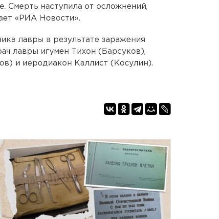
. Смерть наступила от осложнений,
ает «РИА Новости».
ника лавры в результате заражения
рач лавры игумен Тихон (Барсуков),
в) и иеродиакон Каллист (Косулин).