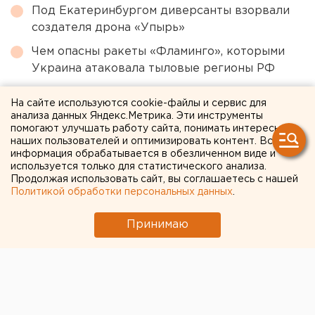
Под Екатеринбургом диверсанты взорвали
создателя дрона «Упырь»
Чем опасны ракеты «Фламинго», которыми
Украина атаковала тыловые регионы РФ
Участок с челябинским элеватором выставят
На сайте используются cookie-файлы и сервис для
на аукцион по КРТ в этом году
анализа данных Яндекс.Метрика. Эти инструменты
помогают улучшать работу сайта, понимать интересы
Исторический центр Оренбурга застроят по
наших пользователей и оптимизировать контент. Вся
КРТ, а история с небоскребами — на паузе
информация обрабатывается в обезличенном виде и
используется только для статистического анализа.
Главу узбекской диаспоры в Екатеринбурге
Продолжая использовать сайт, вы соглашаетесь с нашей
депортировали из России
Политикой обработки персональных данных
.
Принимаю
← НОВОСТИ
28 МАЯ 2020 В 11:33
ЕАНовости