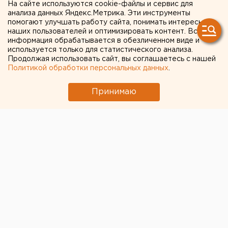
полицейский подал в отставку
На сайте используются cookie-файлы и сервис для
анализа данных Яндекс.Метрика. Эти инструменты
Среди погибших в страшном ДТП в
помогают улучшать работу сайта, понимать интересы
Свердловской области оказался известный
наших пользователей и оптимизировать контент. Вся
информация обрабатывается в обезличенном виде и
спортсмен
используется только для статистического анализа.
Продолжая использовать сайт, вы соглашаетесь с нашей
Политикой обработки персональных данных
.
← НОВОСТИ
Принимаю
2 ИЮНЯ 2020 В 15:52
ЕАНовости
На Урале два подростка
погибли, отравившись
газом