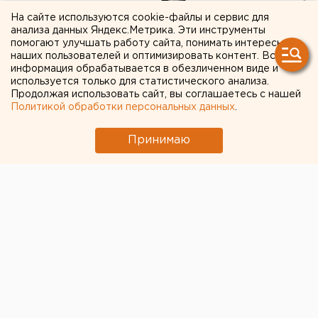
На сайте используются cookie-файлы и сервис для
анализа данных Яндекс.Метрика. Эти инструменты
Появится резерв для
помогают улучшать работу сайта, понимать интересы
подключения новых
наших пользователей и оптимизировать контент. Вся
информация обрабатывается в обезличенном виде и
потребителей: в
используется только для статистического анализа.
Продолжая использовать сайт, вы соглашаетесь с нашей
Екатеринбурге
Политикой обработки персональных данных
.
реконструируют
Принимаю
подстанцию «Горный Щит»