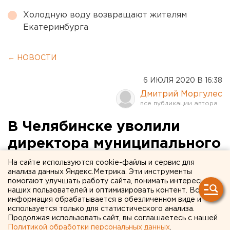
Холодную воду возвращают жителям
Екатеринбурга
← НОВОСТИ
6 ИЮЛЯ 2020 В 16:38
Дмитрий Моргулес
В Челябинске уволили
директора муниципального
транспортного
На сайте используются cookie-файлы и сервис для
анализа данных Яндекс.Метрика. Эти инструменты
предприятия
помогают улучшать работу сайта, понимать интересы
наших пользователей и оптимизировать контент. Вся
информация обрабатывается в обезличенном виде и
Администрация Челябинска расторгла трудовой
используется только для статистического анализа.
договор с директором ООО «Общественный
Продолжая использовать сайт, вы соглашаетесь с нашей
городской транспорт» (ОГТ, 100% принадлежит
Политикой обработки персональных данных
.