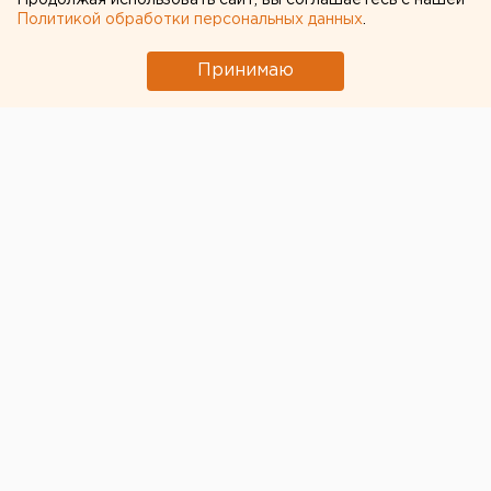
Продолжая использовать сайт, вы соглашаетесь с нашей
Политикой обработки персональных данных
.
Принимаю
© Фото из открытых источников
Пока для туристов доступны лишь поездки по
России, а также открывшаяся в августе Турция,
цены на отдых в которой ощутимо выросли по
сравнению с прошлым сезоном, что продиктовано
повышенным спросом. Рынок отечественного
туризма немного подстегнула
программа кешбэка
Ростуризма
– только за первые четыре дня ее