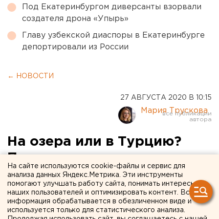
Под Екатеринбургом диверсанты взорвали
создателя дрона «Упырь»
Главу узбекской диаспоры в Екатеринбурге
депортировали из России
← НОВОСТИ
27 АВГУСТА 2020 В 10:15
Мария Трускова
На озера или в Турцию?
Последние тренды
На сайте используются cookie-файлы и сервис для
осеннего отдыха уральцев
анализа данных Яндекс.Метрика. Эти инструменты
помогают улучшать работу сайта, понимать интересы
наших пользователей и оптимизировать контент. Вся
информация обрабатывается в обезличенном виде и
используется только для статистического анализа.