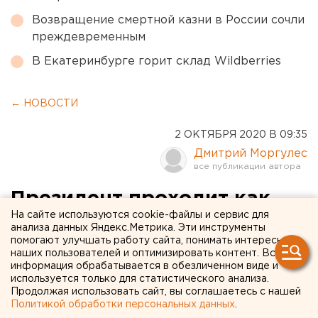
Возвращение смертной казни в России сочли
преждевременным
В Екатеринбурге горит склад Wildberries
← НОВОСТИ
2 ОКТЯБРЯ 2020 В 09:35
Дмитрий Моргулес
Президент проходит как
На сайте используются cookie-файлы и сервис для
заказчик. Как прошел визит
анализа данных Яндекс.Метрика. Эти инструменты
помогают улучшать работу сайта, понимать интересы
Рустама Минниханова в
наших пользователей и оптимизировать контент. Вся
Челябинскую область
информация обрабатывается в обезличенном виде и
используется только для статистического анализа.
Продолжая использовать сайт, вы соглашаетесь с нашей
Политикой обработки персональных данных
.