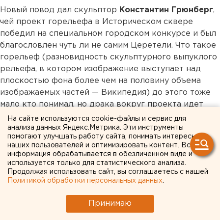
Новый повод дал скульптор
Константин Грюнберг
,
чей проект горельефа в Историческом сквере
победил на специальном городском конкурсе и был
благословлен чуть ли не самим Церетели. Что такое
горельеф (разновидность скульптурного выпуклого
рельефа, в котором изображение выступает над
плоскостью фона более чем на половину объема
изображаемых частей — Википедия) до этого тоже
мало кто понимал, но драка вокруг проекта идет
яростная.
На сайте используются cookie-файлы и сервис для
анализа данных Яндекс.Метрика. Эти инструменты
помогают улучшать работу сайта, понимать интересы
Главное, что непонятно, — и об этом я уже
наших пользователей и оптимизировать контент. Вся
писал — есть ли вообще в Екатеринбурге
информация обрабатывается в обезличенном виде и
система установки памятников, стел,
используется только для статистического анализа.
Продолжая использовать сайт, вы соглашаетесь с нашей
скульптур и прочих горельефов. Как это
Политикой обработки персональных данных
.
все работает?
Принимаю
Вот с месяц назад на проспекте Ленина, в нишах
здания Облвоенкомата установили скульптурную