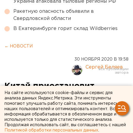
Украина атаковала тыловые регионы РФ
Ракетную опасность объявили в
Свердловской области
В Екатеринбурге горит склад Wildberries
← НОВОСТИ
30 НОЯБРЯ 2020 В 19:58
Сергей Беляев
Китай приостановит
На сайте используются cookie-файлы и сервис для
полеты «Уральских
анализа данных Яндекс.Метрика. Эти инструменты
помогают улучшать работу сайта, понимать интересы
авиалиний»
наших пользователей и оптимизировать контент. Вся
информация обрабатывается в обезличенном виде и
используется только для статистического анализа.
Продолжая использовать сайт, вы соглашаетесь с нашей
Политикой обработки персональных данных
.