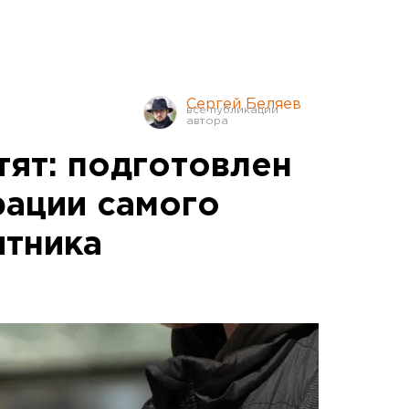
Сергей Беляев
тят: подготовлен
рации самого
ятника