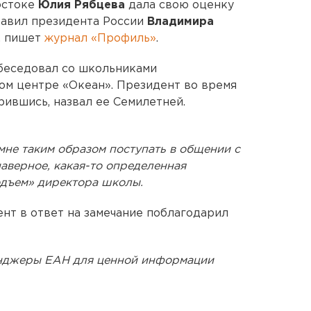
остоке
Юлия Рябцева
дала свою оценку
равил президента России
Владимира
, пишет
журнал «Профиль»
.
 беседовал со школьниками
ом центре «Океан». Президент во время
рившись, назвал ее Семилетней.
мне таким образом поступать в общении с
наверное, какая-то определенная
одъем» директора школы.
ент в ответ на замечание поблагодарил
енджеры ЕАН для ценной информации