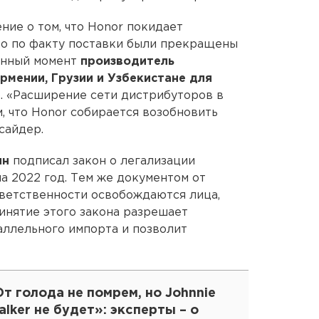
ние о том, что Honor покидает
ко по факту поставки были прекращены
данный момент
производитель
рмении, Грузии и Узбекистане для
. «Расширение сети дистрибуторов в
, что Honor собирается возобновить
сайдер.
ин
подписал закон о легализации
а 2022 год. Тем же документом от
ветственности освобождаются лица,
инятие этого закона разрешает
аллельного импорта и позволит
т голода не помрем, но Johnnie
lker не будет»: эксперты – о