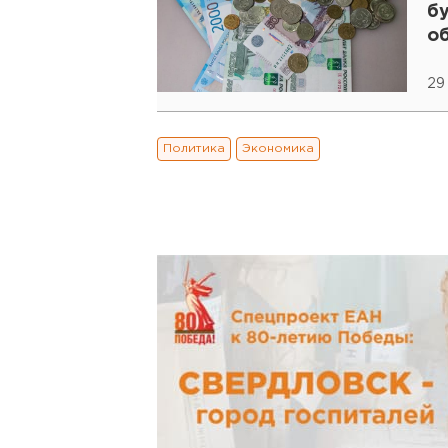
б
о
29
Политика
Экономика