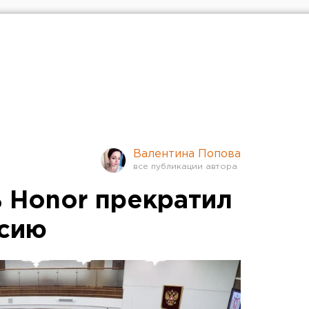
Валентина Попова
 Honor прекратил
ссию