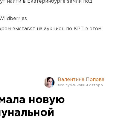
ут найти в Екатеринбурге земли под
ildberries
ором выставят на аукцион по КРТ в этом
Валентина Попова
мала новую
мунальной