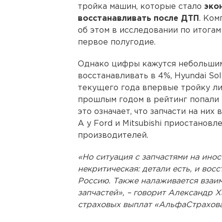
тройка машин, которые стало
эко
восстанавливать после ДТП
. Ко
об этом в исследовании по итогам
первое полугодие.
Однако цифры кажутся небольшим
восстанавливать в 4%, Hyundai Sol
текущего года впервые тройку ли
прошлым годом в рейтинг попали B
это означает, что запчасти на них
А у Ford и Mitsubishi приостановл
производителей.
«Но ситуация с запчастями на ино
некритическая: детали есть, и восс
Россию. Также налаживается взаи
запчастей», – говорит Александр 
страховых выплат «АльфаСтрахова