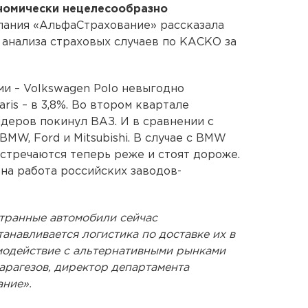
номически нецелесообразно
мпания «АльфаСтрахование» рассказала
 анализа страховых случаев по КАСКО за
и – Volkswagen Polo невыгодно
aris – в 3,8%. Во втором квартале
деров покинул ВАЗ. И в сравнении с
MW, Ford и Mitsubishi. В случае с BMW
 встречаются теперь реже и стоят дороже.
ена работа российских заводов-
странные автомобили сейчас
танавливается логистика по доставке их в
модействие с альтернативными рынками
Харагезов, директор департамента
ние».