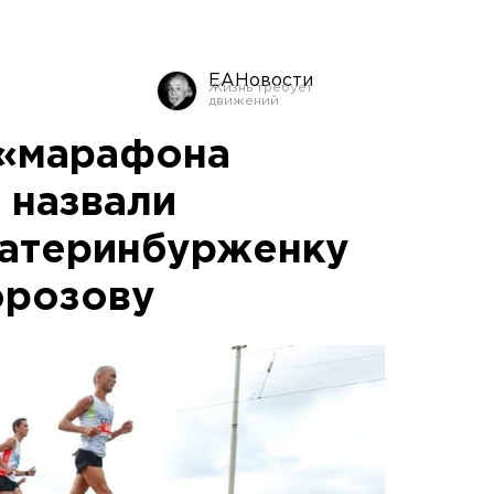
ЕАНовости
 «марафона
 назвали
катеринбурженку
орозову