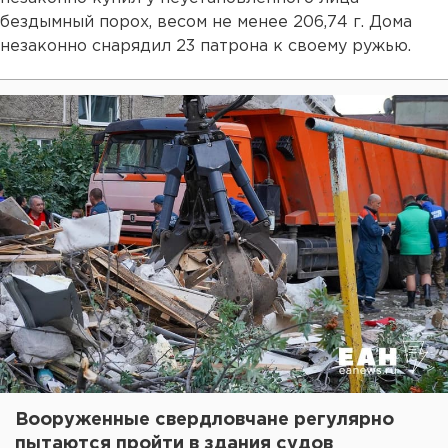
бездымный порох, весом не менее 206,74 г. Дома
незаконно снарядил 23 патрона к своему ружью.
Вооруженные свердловчане регулярно
пытаются пройти в здания судов