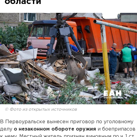
области
© Фото из открытых источников
В Первоуральске вынесен приговор по уголовному
делу
о незаконном обороте оружия
и боеприпасов
к нему. Местный житель признан виновным по ч. 1 ст.