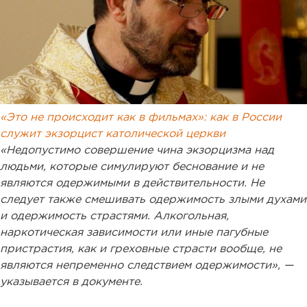
«Это не происходит как в фильмах»: как в России
служит экзорцист католической церкви
«Недопустимо совершение чина экзорцизма над
людьми, которые симулируют беснование и не
являются одержимыми в действительности. Не
следует также смешивать одержимость злыми духами
и одержимость страстями. Алкогольная,
наркотическая зависимости или иные пагубные
пристрастия, как и греховные страсти вообще, не
являются непременно следствием одержимости», —
указывается в документе.