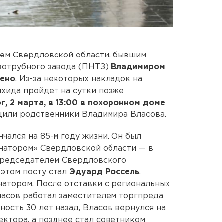
ем Свердловской области, бывшим
вотрубного завода (ПНТЗ)
Владимиром
сено
. Из-за некоторых накладок на
ида пройдет на сутки позже
г, 2 марта, в 13:00 в похоронном доме
щили родственники Владимира Власова.
чался на 85-м году жизни. Он был
натором» Свердловской области — в
 председателем Свердловского
 этом посту стал
Эдуард Россель
,
атором. После отставки с региональных
ласов работал заместителем торгпреда
ность 30 лет назад, Власов вернулся на
ектора, а позднее стал советником