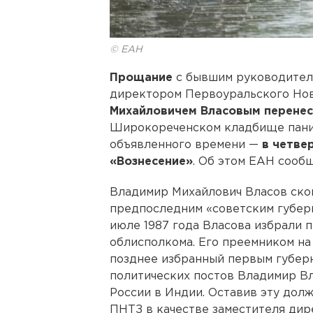
© ЕАН
Прощание
с бывшим руководител
директором Первоуральского Но
Михайловичем Власовым перене
Широкореченском кладбище паних
объявленного времени —
в четвер
«Вознесение»
. Об этом ЕАН сооб
Владимир Михайлович Власов скон
предпоследним «советским губер
июле 1987 года Власова избрали
облисполкома. Его преемником на
позднее избранный первым губерн
политических постов Владимир В
России в Индии. Оставив эту долж
ПНТЗ в качестве заместителя дир