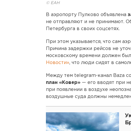
© ЕАН
В аэропорту Пулково объявлена
з
не отправляют и не принимают. О
Петербурга в своих соцсетях.
При этом указывается, что сам аэ
Причина задержки рейсов не уточн
московскому времени должен был
Новости»
, что люди сидят в самол
Между тем telegram-канал Baza с
план «Ковер»
— его вводят при н
при появлении в воздухе неопозна
воздушные суда должны немедленн
У
Б