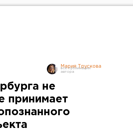
Мария Трускова
рбурга не
не принимает
еопознанного
ъекта