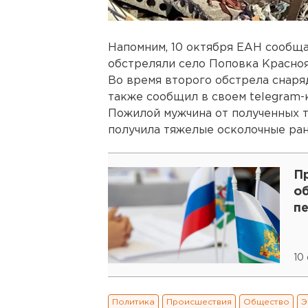
Напомним, 10 октября ЕАН сообща
обстреляли село Поповка Красно
Во время второго обстрела снаряд
также сообщил в своем telegram-
Пожилой мужчина от полученных тр
получила тяжелые осколочные ра
П
об
п
10
Политика
Происшествия
Общество