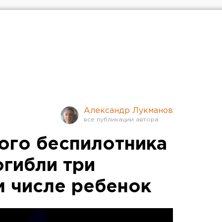
Александр Лукманов
кого беспилотника
огибли три
м числе ребенок