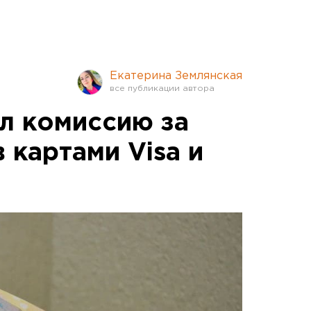
Екатерина Землянская
ел комиссию за
 картами Visa и