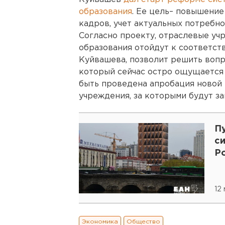
образования
. Ее цель– повышени
кадров, учет актуальных потребно
Согласно проекту, отраслевые у
образования отойдут к соответст
Куйвашева, позволит решить вопр
который сейчас остро ощущается 
быть проведена апробация новой 
учреждения, за которыми будут з
П
с
Р
12
Экономика
Общество