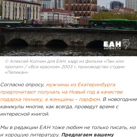
© Алексей Колчин для ЕАН, кадр из фильма «Пан или
пропал» / «Все красное» 2003 г, производство студии
«Пеликан»
Согласно опросу,
мужчины из Екатеринбурга
предпочитают получать на Новый год в качестве
подарка технику, а женщины – парфюм
. В новогодние
каникулы многие, как всегда, проведут время с
интересной книгой.
Мы в редакции ЕАН тоже любим не только писать, но
и хорошую литературу.
Предлагаем вашему