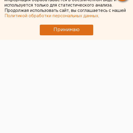
екатеринбургский
информация обрабатывается в обезличенном виде и
используется только для статистического анализа.
аэропорт
Продолжая использовать сайт, вы соглашаетесь с нашей
Политикой обработки персональных данных
.
Принимаю
© ЕАН
Екатеринбургский международный аэропорт