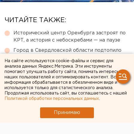
ЧИТАЙТЕ ТАКЖЕ:
Исторический центр Оренбурга застроят по
КРТ, а история с небоскребами — на паузе
Город в Свердловской области подтопило
несуществующее озеро
На сайте используются cookie-файлы и сервис для
анализа данных Яндекс.Метрика. Эти инструменты
Приложение УБРиР возобновило работу
помогают улучшать работу сайта, понимать интересы
наших пользователей и оптимизировать контент. Вся
Ракетную опасность объявили в
информация обрабатывается в обезличенном виде и
Свердловской области
используется только для статистического анализа.
Продолжая использовать сайт, вы соглашаетесь с нашей
МИД призвал россиян готовиться к затяжной
Политикой обработки персональных данных
.
войне
Принимаю
← НОВОСТИ
8 АВГУСТА 2022 В 16:57