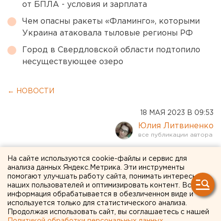
от БПЛА - условия и зарплата
Чем опасны ракеты «Фламинго», которыми
Украина атаковала тыловые регионы РФ
Город в Свердловской области подтопило
несуществующее озеро
← НОВОСТИ
18 МАЯ 2023 В 09:53
Юлия Литвиненко
«Это будет как с
На сайте используются cookie-файлы и сервис для
анализа данных Яндекс.Метрика. Эти инструменты
санкциями»: финаналитик
помогают улучшать работу сайта, понимать интересы
наших пользователей и оптимизировать контент. Вся
объяснил механизм
информация обрабатывается в обезличенном виде и
российского
используется только для статистического анализа.
Продолжая использовать сайт, вы соглашаетесь с нашей