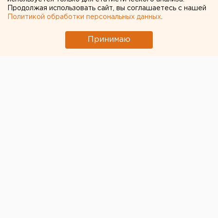
Продолжая использовать сайт, вы соглашаетесь с нашей
19 ЯНВАРЯ 2024 В 10:02
Политикой обработки персональных данных
.
Екатерина Землянская
Принимаю
Росстат перечислил десять
товаров, которые
подорожали сильнее всего