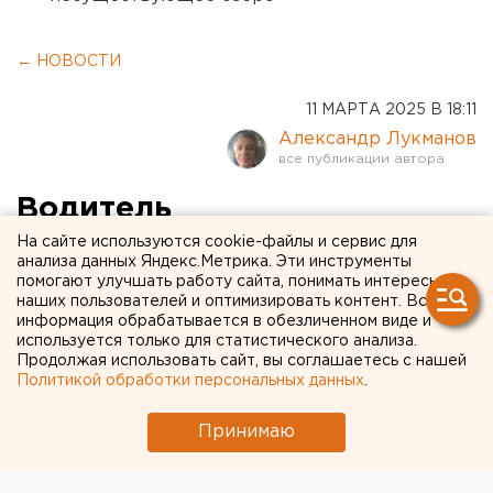
← НОВОСТИ
11 МАРТА 2025 В 18:11
Александр Лукманов
Водитель
верхнепышминского
На сайте используются cookie-файлы и сервис для
анализа данных Яндекс.Метрика. Эти инструменты
«Львенка» - об идеальном
помогают улучшать работу сайта, понимать интересы
наших пользователей и оптимизировать контент. Вся
трамвае и взаимной любви
информация обрабатывается в обезличенном виде и
используется только для статистического анализа.
Продолжая использовать сайт, вы соглашаетесь с нашей
Вагоновожатая Эльмира Жерешенкова называет
Политикой обработки персональных данных
.
трамвай «Львенок» идеальным, созданным для
людей
Принимаю