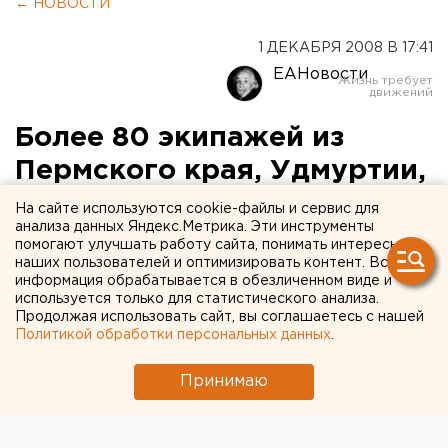
← НОВОСТИ
1 ДЕКАБРЯ 2008 В 17:41
ЕАНовости
Более 80 экипажей из
Пермского края, Удмуртии,
Башкирии и Свердловской
На сайте используются cookie-файлы и сервис для
анализа данных Яндекс.Метрика. Эти инструменты
области вышли на старт
помогают улучшать работу сайта, понимать интересы
наших пользователей и оптимизировать контент. Вся
«Уральского ухаба-2008»
информация обрабатывается в обезличенном виде и
используется только для статистического анализа.
Более 80 экипажей из Пермского края,
Продолжая использовать сайт, вы соглашаетесь с нашей
Политикой обработки персональных данных
.
Удмуртии, Башкирии и Свердловской области
вышли 29 ноября на старт «Уральского
Принимаю
ухаба-2008», сообщили агентству ЕАН в пресс-
службе губернатора.