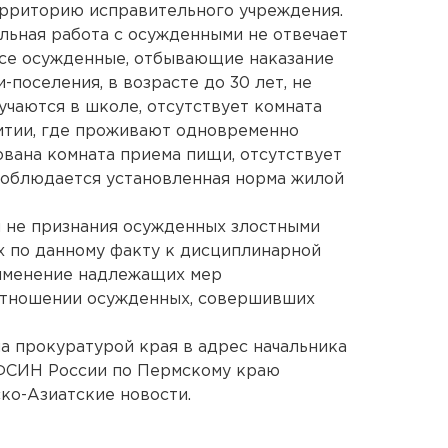
ерриторию исправительного учреждения.
ельная работа с осужденными не отвечает
все осужденные, отбывающие наказание
-поселения, в возрасте до 30 лет, не
чаются в школе, отсутствует комната
итии, где проживают одновременно
ована комната приема пищи, отсутствует
 соблюдается установленная норма жилой
и не признания осужденных злостными
х по данному факту к дисциплинарной
рименение надлежащих мер
отношении осужденных, совершивших
 прокуратурой края в адрес начальника
ФСИН России по Пермскому краю
ко-Азиатские новости.