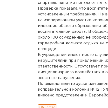
спиртные напитки попадают на т
Проверка показала, что воспитат
установленным требованиям. Не 
на изолированном участке колонии
имеющие общего образования, обу
воспитательной работы. В общеж
около 100 осужденных, не оборуд
гардеробная, комната отдыха, не
площади.
В учреждении имеют место случа
нарушителями при привлечении и
ответственности. Отсутствует п
дисциплинарного воздействия в 
злостные нарушения.
По выявленным нарушениям закона
исправительной колонии № 12 ГУ
внесено представление. Европейс
Общество