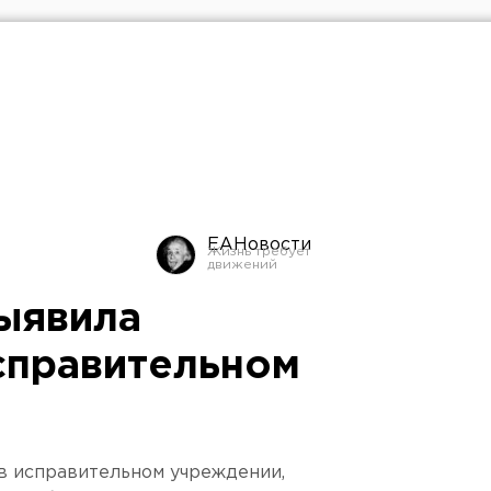
ЕАНовости
ыявила
справительном
в исправительном учреждении,