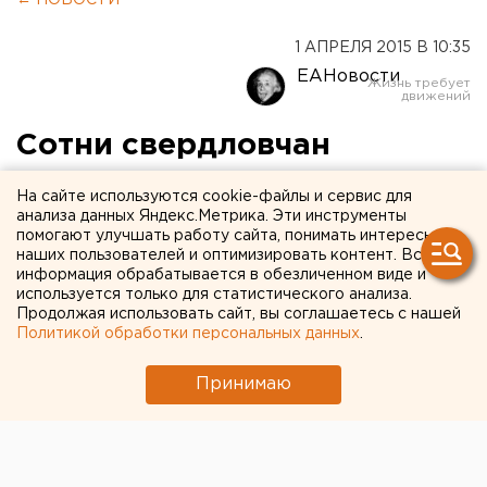
← НОВОСТИ
1 АПРЕЛЯ 2015 В 10:35
ЕАНовости
Сотни свердловчан
рискуют испортить
На сайте используются cookie-файлы и сервис для
кредитную историю из-за
анализа данных Яндекс.Метрика. Эти инструменты
помогают улучшать работу сайта, понимать интересы
коммунальных долгов
наших пользователей и оптимизировать контент. Вся
информация обрабатывается в обезличенном виде и
используется только для статистического анализа.
Информацию о задолженности начнут
Продолжая использовать сайт, вы соглашаетесь с нашей
передавать во всероссийский банк данных.
Политикой обработки персональных данных
.
С 1 марта этого года информация о коммунальных
Принимаю
должниках Свердловской области передается во
всероссийский информационный банк данных,
сообщили агентству ЕАН в пресс-службе
регионального филиала ОАО «ЭнергосбыТ Плюс».